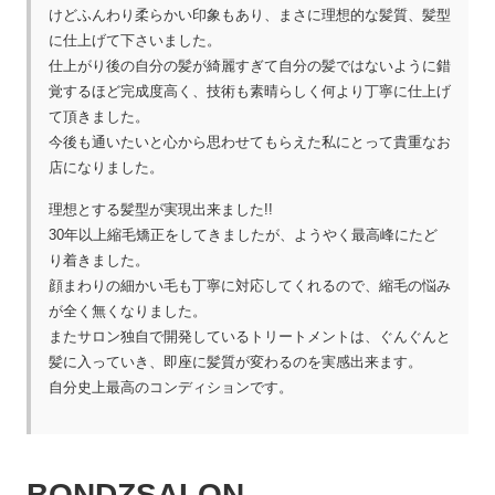
けどふんわり柔らかい印象もあり、まさに理想的な髪質、髪型
に仕上げて下さいました。
仕上がり後の自分の髪が綺麗すぎて自分の髪ではないように錯
覚するほど完成度高く、技術も素晴らしく何より丁寧に仕上げ
て頂きました。
今後も通いたいと心から思わせてもらえた私にとって貴重なお
店になりました。
理想とする髪型が実現出来ました!!
30年以上縮毛矯正をしてきましたが、ようやく最高峰にたど
り着きました。
顔まわりの細かい毛も丁寧に対応してくれるので、縮毛の悩み
が全く無くなりました。
またサロン独自で開発しているトリートメントは、ぐんぐんと
髪に入っていき、即座に髪質が変わるのを実感出来ます。
自分史上最高のコンディションです。
BONDZSALON