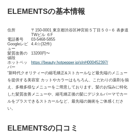
ELEMENTSの基本情報
住所
〒150-0001 東京都渋谷区神宮前５丁目５０−６ 表参道
TWビル ６F
電話番号
03-5468-5855
Googleレビ
4.4☆(32件)
ュー
髪質改善の
13200円〜
値段
ホットペッ
https://beauty.hotpepper.jp/slnH000452397/
パー
“新時代クオリティーの縮毛矯正&ストカールなど最先端のメニュー
を提供する美容室 カットやカラーはもちろん、こだわりの薬剤を揃
え、多種多様なメニューをご用意しております。髪のお悩みに特化
した髪質改善メニューや、縮毛矯正後の髪にデジタルパーマでカー
ルをプラスできるストカールなど、最先端の施術をご体感くださ
い。
ELEMENTSの口コミ