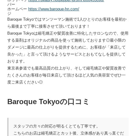
パー
ホームペー
https://www.baroque-hn.com/
ジ
Baroque Tokyoではマンツーマン施術で1人ひとりのお客様を最初か
ら最後まで丁寧に接客させて頂いております！
Baroque Tokyoは縮毛矯正や髪質改善に特化したサロンなので、使用
する薬剤はオリジナルの商品を使って施術しております◎最小限の
ダメージに最高の仕上がりを提供するために、お客様が「来店して
良かった」と言って頂けるようなサービスとおもてなしを提供して
おります。
東京表参道でも最高品質の仕上がり、そして縮毛矯正や髪質改善で
たくさんのお客様が毎日来店して頂けるほど人気の美容室でぜひ一
度ご来店ください◎
Baroque Tokyoの口コミ
スタッフの方々の対応が明るくとても丁寧です。
こちらのお店は縮毛矯正とカット後、立体感があり真っ直ぐだ