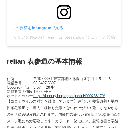
この投稿をInstagramで見る
リリアン表参道(@relian_omotesando)がシェアした投稿
relian 表参道の基本情報
住所
〒107-0061 東京都港区北青山３丁目１５−１６
電話番号
03-6427-5397
Googleレビュー
3.5☆（28件）
髪質改善の値段
12000円〜
ホットペッパー
https://beauty.hotpepper.jp/slnH000238170/
【コロナウイルス対策を徹底しています】進化した髪質改善と弱酸
性縮毛矯正は、過去に経験した事のない仕上がり！艶、しなやかさ
の良さに99.9%満足されます。弱酸性の優しい薬剤がどんな縮毛&ダ
メージ毛にも対応致します！カラーも一緒に出来、髪質改善と弱酸
性縮毛矯正はすればする程、髪が綺麗になります。以前満足されな