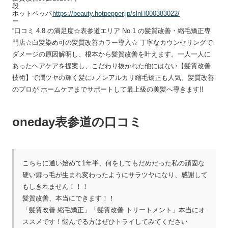
段
ホットペッパ
https://beauty.hotpepper.jp/slnH000383022/
ー
“口コミ 4.8 の満足度☆表参道エリア No.1 の髪質改善・縮毛矯正専
門店☆白髪染め可の髪質改善カラー導入☆ 丁寧なカウンセリングで
ダメージの原因解明し、根本から髪質改善を叶えます。一人一人に
あったヘアケアを提案し、こだわり抜かれた他にはない【髪質改善
技術】で潤ツヤの輝く髪に♪ノンアルカリ縮毛矯正も人気。髪質改善
のプロが ホームケアまでサポートして最上級の美髪へ導きます!!
oneday表参道の口コミ
こちらに通い始めて1年半、何をしてもだめだった私の頑固な
硬い癖っ毛が生まれ変わったようにサラツヤになり、感謝して
もしきれません！！！
髪質改善、本当にできます！！
「髪質改善 縮毛矯正」「髪質改善 トリートメント」本当にオ
ススメです！悩んでる方はぜひトライしてみてください