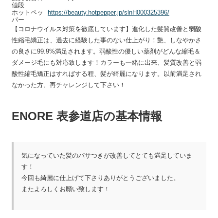
値段
ホットペッ
https://beauty.hotpepper.jp/slnH000325396/
パー
【コロナウイルス対策を徹底しています】進化した髪質改善と弱酸
性縮毛矯正は、過去に経験した事のない仕上がり！艶、しなやかさ
の良さに99.9%満足されます。弱酸性の優しい薬剤がどんな縮毛＆
ダメージ毛にも対応致します！カラーも一緒に出来、髪質改善と弱
酸性縮毛矯正はすればする程、髪が綺麗になります。以前満足され
なかった方、再チャレンジして下さい！
ENORE 表参道店の基本情報
気になっていた髪のパサつきが改善してとても満足していま
す！
今回も綺麗に仕上げて下さりありがとうございました。
またよろしくお願い致します！