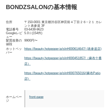
BONDZSALONの基本情報
住所
〒150-0001 東京都渋谷区神宮前４丁目２６−２１ カレ
ント表参道 3F
電話番号
03-6438-9623
Googleレビ
5.0☆(154件)
ュー
髪質改善の
9900円〜
値段
ホットペッ
https://beauty.hotpepper.jp/slnH000614647/ (表参道店)
パー
https://beauty.hotpepper.jp/slnH000451857/（麻布十番
店）
https://beauty.hotpepper.jp/slnH000765016/(麻布Patio
店)
front-page
ホームペー
ジ