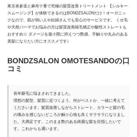
東京表参道と麻布十番で究極の髪質改善トリートメント 【シルキー
スムージング】が体験できるのはBONDZSALONだけ！オーガニッ
クなので、肌が弱い人や妊婦さんでも安心のサービスです。 くせ毛
や天然パーマでお悩みの方は髪質改善縮毛矯正や酸性ストレートも
おすすめ☆ ダメージを最小限に抑えつつ艶感、手触りや丸みのある
美髪になりたい方にオススメです♪
BONDZSALON OMOTESANDOの口
コミ
長年癖毛に悩まされてきました。
理想の髪型、髪質に近づくよう、何がベストか、一緒に考えて
くださいます。髪質改善しながらストレート、カラーと髪の毛
の痛みを感じないどころか触り心地も良くサラサラになりまし
た。大満足です。このまま艶のある綺麗な髪を目指したいで
す。これからも通います。