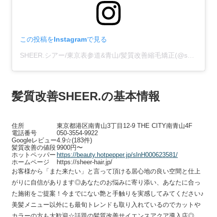
この投稿をInstagramで見る
SHEER.シアー/東京表参道&青山/髪質改善縮毛矯正(@sheer__hair)がシェアした投稿
髪質改善SHEER.の基本情報
住所
東京都港区南青山3丁目12-9 THE CITY南青山4F
電話番号
050-3554-9922
Googleレビュー
4.9☆(183件)
髪質改善の値段
9900円〜
ホットペッパー
https://beauty.hotpepper.jp/slnH000623581/
ホームページ
https://sheer-hair.jp/
お客様から「また来たい」と言って頂ける居心地の良い空間と仕上
がりに自信があります◎あなたのお悩みに寄り添い、あなたに合っ
た施術をご提案！今までにない艶と手触りを実感してみてください♪
美髪メニュー以外にも最旬トレンドも取り入れているのでカットや
カラーの方も大歓迎☆話題の髪質改善サイエンスアクア導入店◎