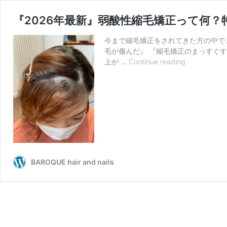
『2026年最新』弱酸性縮毛矯正って何？
今まで縮毛矯正をされてきた方の中で
毛が傷んだ』 『縮毛矯正のまっすぐ
『2026
上が …
Continue reading
年
最
新』
弱
酸
性
縮
毛
矯
BAROQUE hair and nails
正
っ
て
何？
特
徴