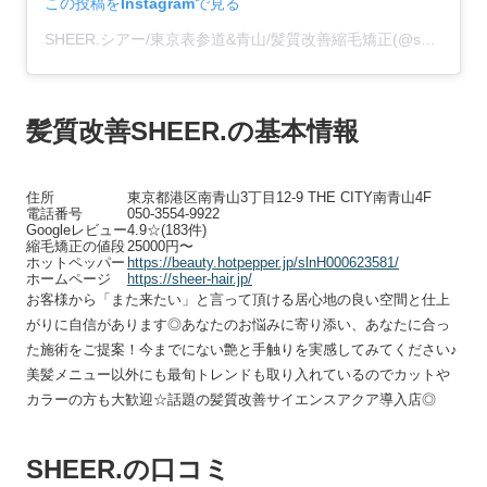
この投稿をInstagramで見る
SHEER.シアー/東京表参道&青山/髪質改善縮毛矯正(@sheer__hair)がシェアした投稿
髪質改善SHEER.の基本情報
住所
東京都港区南青山3丁目12-9 THE CITY南青山4F
電話番号
050-3554-9922
Googleレビュー
4.9☆(183件)
縮毛矯正の値段
25000円〜
ホットペッパー
https://beauty.hotpepper.jp/slnH000623581/
ホームページ
https://sheer-hair.jp/
お客様から「また来たい」と言って頂ける居心地の良い空間と仕上
がりに自信があります◎あなたのお悩みに寄り添い、あなたに合っ
た施術をご提案！今までにない艶と手触りを実感してみてください♪
美髪メニュー以外にも最旬トレンドも取り入れているのでカットや
カラーの方も大歓迎☆話題の髪質改善サイエンスアクア導入店◎
SHEER.の口コミ