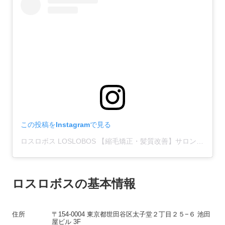
この投稿をInstagramで見る
ロスロボス LOSLOBOS 【縮毛矯正・髪質改善】サロン(@loslobos_hair_salon)がシェアした投稿
ロスロボスの基本情報
住所
〒154-0004 東京都世田谷区太子堂２丁目２５−６ 池田
屋ビル 3F