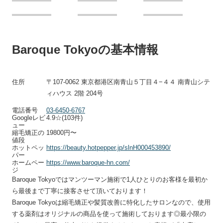
Baroque Tokyoの基本情報
住所
〒
107-0062
東京都港区南青山５丁目４
−
４４
南青山シテ
ィハウス
2
階
204
号
電話番号
03-6450-6767
Googleレビ
4.9☆(103件)
ュー
縮毛矯正の
19800円〜
値段
ホットペッ
https://beauty.hotpepper.jp/slnH000453890/
パー
ホームペー
https://www.baroque-hn.com/
ジ
Baroque Tokyoではマンツーマン施術で1人ひとりのお客様を最初か
ら最後まで丁寧に接客させて頂いております！
Baroque Tokyoは縮毛矯正や髪質改善に特化したサロンなので、使用
する薬剤はオリジナルの商品を使って施術しております◎最小限の