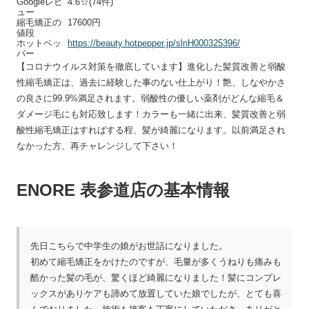
Googleレビ
4.6☆(74件)
ュー
縮毛矯正の
17600円
値段
ホットペッ
https://beauty.hotpepper.jp/slnH000325396/
パー
【コロナウイルス対策を徹底しています】進化した髪質改善と弱酸
性縮毛矯正は、過去に経験した事のない仕上がり！艶、しなやかさ
の良さに99.9%満足されます。弱酸性の優しい薬剤がどんな縮毛＆
ダメージ毛にも対応致します！カラーも一緒に出来、髪質改善と弱
酸性縮毛矯正はすればする程、髪が綺麗になります。以前満足され
なかった方、再チャレンジして下さい！
ENORE 表参道店の基本情報
先日こちらで中学生の娘がお世話になりました。
初めて縮毛矯正をかけたのですが、毛量が多くうねりも痛みも
酷かった髪の毛が、驚くほど綺麗になりました！髪にコンプレ
ックスがありケアも諦めて放置していた娘でしたが、とても喜