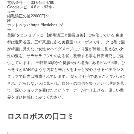
電話番号
03-6453-4780
Googleレビ
4.8☆（93件）
ュー
縮毛矯正の値
22000円〜
段
ホットペッパ
https://loslobos.jp/
ー
美髪”をコンセプトに 【縮毛矯正と髪質改善】に特化している 東京
都は世田谷区、三軒茶屋にある美容室ロスロボスです。 クセ毛で髪
が綺麗に見えない女性やハイダメージにより髪が綺麗に見えない女
性の髪を、サラサラでツヤのある髪に改善する事を日夜研究しご提
供しています。 三軒茶屋駅から徒歩5分の場所にあるビルの3階。ひ
っそりとBARのような内装と来た人をホッと安心させるベテランス
タッフで店内は構成されています。 髪がクセ毛であることでバカに
され、だらしない人に見られ、自分への自信を失うという現実を見
て、深いショックを受けたというオーナーが作り上げる、優しい世
界をぜひ体感してみてください。
ロスロボスの口コミ