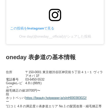
この投稿をInstagramで見る
One day(@oneday__official)がシェアした投稿
oneday 表参道の基本情報
住所
〒150-0001 東京都渋谷区神宮前５丁目４１−１ ヴィラ
アオバ 1F
電話番号
03-6450-5532
Googleレビ
4.8☆(88件)
ュー
縮毛矯正の値
18700円〜
段
ホットペッパ
https://beauty.hotpepper.jp/slnH000383022/
ー
“口コミ 4.8 の満足度☆表参道エリア No.1 の髪質改善・縮毛矯正専