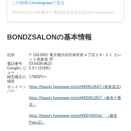
この投稿をInstagramで見る
BONDZSALON/麻布十番髪質改善美容室(@bondzsalon)がシェアした投稿
BONDZSALONの基本情報
住所
〒150-0001 東京都渋谷区神宮前４丁目２６−２１ カレ
ント表参道 3F
電話番号
03-6438-9623
Googleレビ
5.0☆(154件)
ュー
縮毛矯正の
17800円〜
値段
ホットペッ
https://beauty.hotpepper.jp/slnH000614647/ (表参道店)
パー
https://beauty.hotpepper.jp/slnH000451857/（麻布十番
店）
https://beauty.hotpepper.jp/slnH000765016/ （麻布
Patio店）