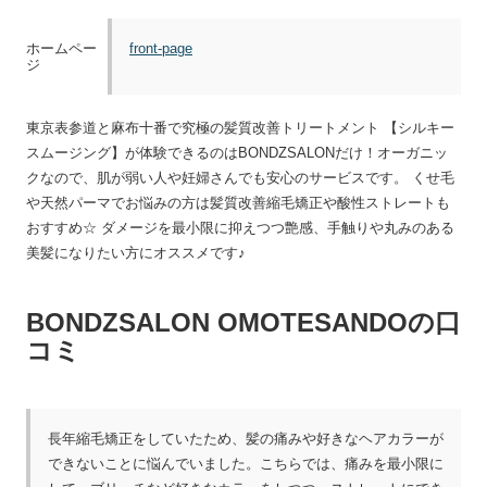
front-page
ホームペー
ジ
東京表参道と麻布十番で究極の髪質改善トリートメント 【シルキー
スムージング】が体験できるのはBONDZSALONだけ！オーガニッ
クなので、肌が弱い人や妊婦さんでも安心のサービスです。 くせ毛
や天然パーマでお悩みの方は髪質改善縮毛矯正や酸性ストレートも
おすすめ☆ ダメージを最小限に抑えつつ艶感、手触りや丸みのある
美髪になりたい方にオススメです♪
BONDZSALON OMOTESANDOの口
コミ
長年
縮毛矯正
をしていたため、髪の痛みや好きなヘアカラーが
できないことに悩んでいました。こちらでは、痛みを最小限に