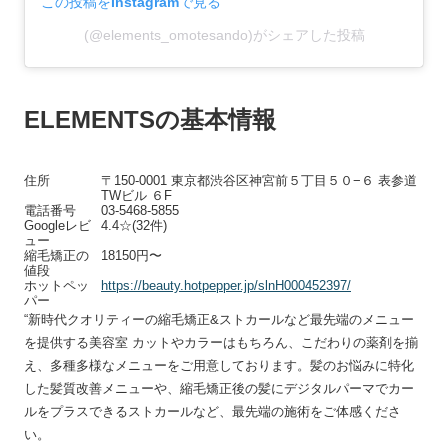
この投稿をInstagramで見る
(@elements_omotesando)がシェアした投稿
ELEMENTSの基本情報
住所
〒150-0001 東京都渋谷区神宮前５丁目５０−６ 表参道
TWビル ６F
電話番号
03-5468-5855
Googleレビ
4.4☆(32件)
ュー
縮毛矯正の
18150円〜
値段
ホットペッ
https://beauty.hotpepper.jp/slnH000452397/
パー
“新時代クオリティーの縮毛矯正&ストカールなど最先端のメニュー
を提供する美容室 カットやカラーはもちろん、こだわりの薬剤を揃
え、多種多様なメニューをご用意しております。髪のお悩みに特化
した髪質改善メニューや、縮毛矯正後の髪にデジタルパーマでカー
ルをプラスできるストカールなど、最先端の施術をご体感くださ
い。